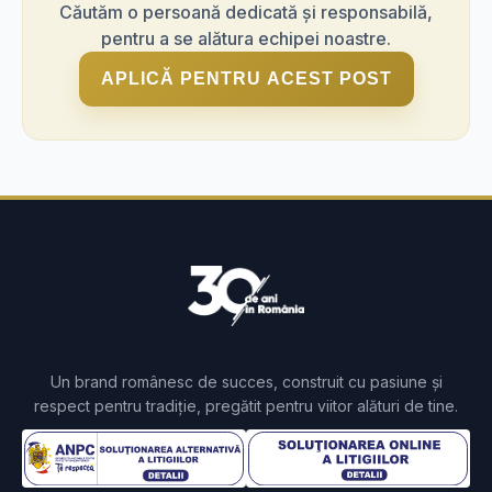
Asigurarea livrării produselor în ordinea fabricației,
Căutăm o persoană dedicată și responsabilă,
cu respectarea termenului de valabilitate.
pentru a se alătura echipei noastre.
Bonusuri de performanță
Completarea corectă a documentelor de recepție,
APLICĂ PENTRU ACEST POST
livrare sau inventar.
Disponibilitate pentru schimbul 2 constituie un
avantaj!
Un brand românesc de succes, construit cu pasiune și
respect pentru tradiție, pregătit pentru viitor alături de tine.