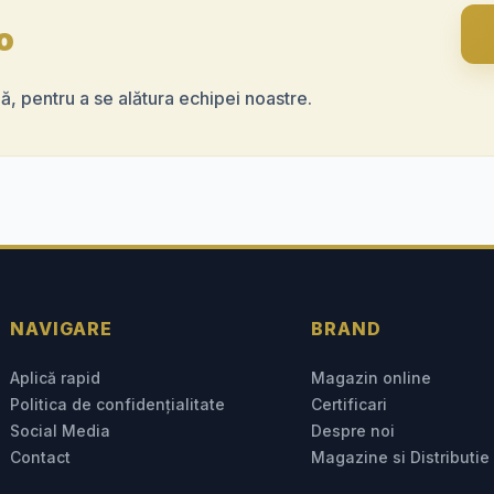
tate;
o
ățirea continuă a proceselor
și dinamic;
, pentru a se alătura echipei noastre.
prezintă un avantaj;
NAVIGARE
BRAND
Aplică rapid
Magazin online
Politica de confidențialitate
Certificari
Social Media
Despre noi
Contact
Magazine si Distributie