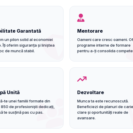
ilitate Garantată
Mentorare
m un pilon solid al economiei
Oameni care cresc oameni. O
. Îți oferim siguranța și liniștea
programe interne de formare
loc de muncă stabil.
pentru a-ți consolida compete
pă Unită
Dezvoltare
ă-te unei familii formate din
Munca ta este recunoscută.
 850 de profesioniști dedicați,
Beneficiezi de planuri de cari
să te susțină pas cu pas.
clare și oportunități reale de
avansare.