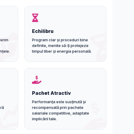
Echilibru
ferim
Program clar și proceduri bine
definite, menite să-ți protejeze
nțele.
timpul liber și energia personală.
Pachet Atractiv
Performanța este susținută și
eră
recompensată prin pachete
salariale competitive, adaptate
implicării tale.