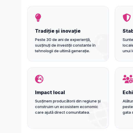
Tradiție și inovație
Stab
Peste 30 de ani de experiență,
Sunte
susținuți de investiții constante în
locale
tehnologii de ultimă generație.
unui 
Impact local
Echi
Susținem producătorii din regiune și
Alătur
construim un ecosistem economic
peste
care ajută direct comunitatea.
gata 