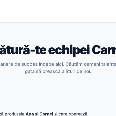
ătură-te echipei Car
cariere de succes începe aici. Căutăm oameni talentați
gata să crească alături de noi.
ză produsele
Ana și Cornel
și care operează