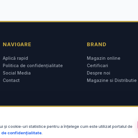
NAVIGARE
BRAND
Aplică rapid
Magazin online
Politica de confidențialitate
Certificari
Social Media
Despre noi
Contact
Magazine si Distributie
© 2026
Carnia
(Ana & Cornel). Toate drepturile rezervate.
și cookie-uri statistice pentru a înțelege cum este utilizat portalul de
Dezvoltat cu
de Departament IT Carnia.
a de confidențialitate
.